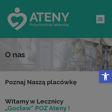
O nas
Op
Poznaj Naszą placówkę
Witamy w Lecznicy
„Gocław” POZ Ateny !